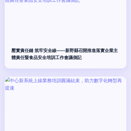
壓實責任鏈 筑牢安全線——新野縣召開推進落實企業主
體責任暨食品安全培訓工作會議側記